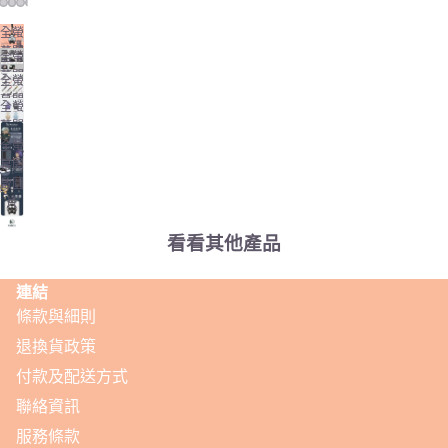
全螢
幕開
全螢
啟圖
幕開
全螢
片
啟圖
幕開
全螢
片
啟圖
幕開
片
啟圖
全螢
片
幕開
啟圖
片
看看其他產品
連結
條款與細則
退換貨政策
付款及配送方式
聯絡資訊
服務條款