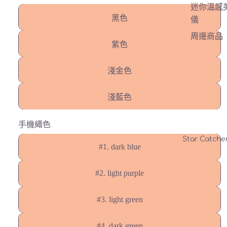
迷你溫感
黑色
儀
周邊商品
紫色
淺金色
淺藍色
手機繩色
Star Catch
#1. dark blue
#2. light purple
#3. light green
#4. dark green