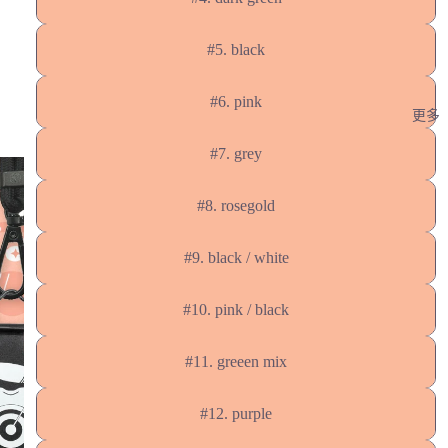
#5. black
#6. pink
更多
#7. grey
#8. rosegold
#9. black / white
#10. pink / black
#11. greeen mix
#12. purple