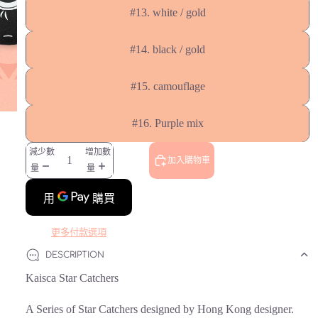
#13. white / gold
#14. black / gold
#15. camouflage
#16. Purple mix
減少數
增加數
加入購物車
量
量
更多付款選項
DESCRIPTION
Kaisca Star Catchers
A Series of Star Catchers designed by Hong Kong designer.