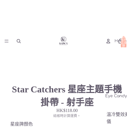
購物
車內
Home
品項
總
數:
0
Star Catchers 星座主題手機
Eye Cand
掛帶 - 射手座
HK$118.00
溫冷雙效
結帳時計算運費。
儀
星座牌顏色