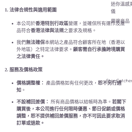
迷你溫感
1. 法律合規性與適用範圍
儀
周邊商品
本公司於
香港特別行政區
營運，並確保所有運作及產
品符合
香港法律與法規
之要求及規格。
我們
無法確保
本網站之產品符合顧客所在地（香港以
外地區）之特定法律要求。
顧客需自行承擔跨境購買
之法律責任。
2. 服務及價格政策
Star Catch
價格調整權：
產品價格如有任何更改，
恕不另行通
知
。
不設補回差價：
所有商品價格以結帳時為準。
若閣下
購買後，本公司進行任何限時優惠、節日促銷或價格
調整，恕不提供補回差價服務，亦不可因此要求取消
訂單或退款。