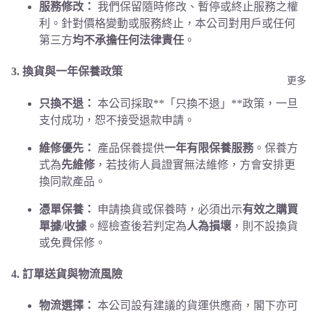
服務修改：
我們保留隨時修改、暫停或終止服務之權
利。針對價格變動或服務終止，本公司對用戶或任何
第三方
均不承擔任何法律責任
。
3. 換貨與一年保養政策
更多
只換不退：
本公司採取**「只換不退」**政策，一旦
支付成功，恕不接受退款申請。
維修優先：
產品保養提供
一年有限保養服務
。保養方
式為
先維修
，若技術人員證實無法維修，方會安排更
換同款產品。
憑單保養：
申請換貨或保養時，必須出示
有效之購買
單據/收據
。經檢查後若判定為
人為損壞
，則不設換貨
或免費保修。
4. 訂單送貨與物流風險
物流選擇：
本公司設有建議的貨運供應商，閣下亦可