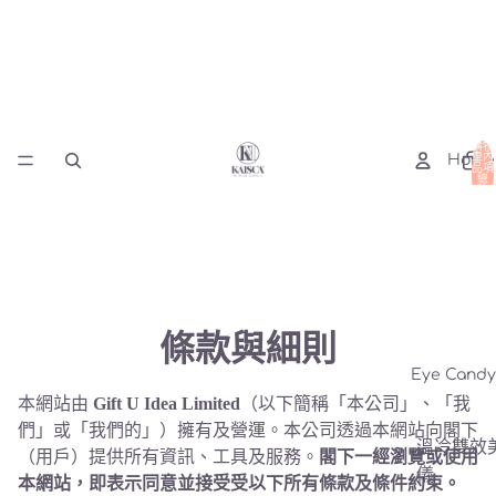
購物
車內
Home
品項
總
數:
0
條款與細則
Eye Cand
本網站由
Gift U Idea Limited
（以下簡稱「本公司」、「我
們」或「我們的」）擁有及營運。本公司透過本網站向閣下
溫冷雙效
（用戶）提供所有資訊、工具及服務。
閣下一經瀏覽或使用
儀
本網站，即表示同意並接受受以下所有條款及條件約束。